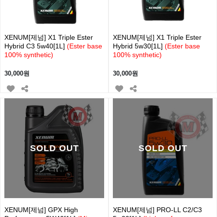
XENUM[제넘] X1 Triple Ester
XENUM[제넘] X1 Triple Ester
Hybrid C3 5w40[1L]
(Ester base
Hybrid 5w30[1L]
(Ester base
100% synthetic)
100% synthetic)
30,000원
30,000원
SOLD OUT
SOLD OUT
XENUM[제넘] GPX High
XENUM[제넘] PRO-LL C2/C3