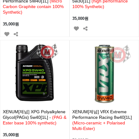
Performance 5W40[1L]
(Micro
5w30[1L]
(high performance
Carbon Graphite contain 100%
100% Synthetic)
Synthetic)
35,000원
35,000원
XENUM[제넘] XPG Polyalkylene
XENUM[제넘] VRX Extreme
Glycol(PAGs) 5w40[1L] -
(PAG &
Performance Racing 8w40[1L]
Ester base 100% synthetic)
(Micro-ceramic + Polarised
Multi-Ester)
35,000원