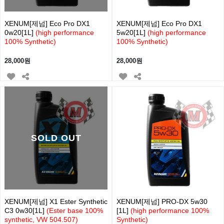
XENUM[제넘] Eco Pro DX1
XENUM[제넘] Eco Pro DX1
0w20[1L]
(high performance
5w20[1L]
(high performance
100% Synthetic)
100% Synthetic)
28,000원
28,000원
SOLD OUT
XENUM[제넘] X1 Ester Synthetic
XENUM[제넘] PRO-DX 5w30
C3 0w30[1L]
(Ester base 100%
[1L]
(high performance 100%
synthetic, VW 504.507)
Synthetic)