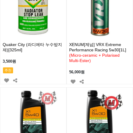
Quaker City (라디에타 누수방지
XENUM[제넘] VRX Extreme
제)[325ml]
Performance Racing 5w30[1L]
(Micro-ceramic + Polarised
Multi-Ester)
3,500원
추천
56,000원