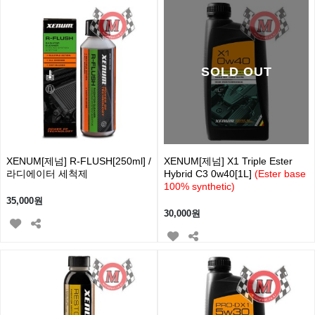
SOLD OUT
XENUM[제넘] R-FLUSH[250ml] /
XENUM[제넘] X1 Triple Ester
라디에이터 세척제
Hybrid C3 0w40[1L]
(Ester base
100% synthetic)
35,000원
30,000원