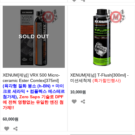
SOLD OUT
XENUM[제넘] VRX 500 Micro-
XENUM[제넘] T-Flush[300ml] -
ceramic Ester Comlex[375ml]
미션세척제
(특가할인행사)
(육각형 질화 붕소 (h-BN) + 마이
크로 세라믹 + 컴플렉스 에스테르
10,000원
첨가제)
,
Zero Saps 기술로 DPF
에 전혀 영향없는 유일한 엔진 첨
가제!!
60,000원