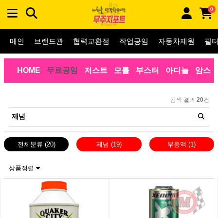
0
메인
브랜드관
협력교환점
작업공임
자동차제원
필
HOME
무료공임
저스트
모튤
부스터
아디놀
암스
검색 결과
20
건
전체분류
(20)
제넘
(19)
부동액
(1)
상품정렬