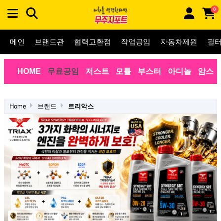
0
메인
브랜드관
협력교환점
작업공임
자동차제원
필
HOME
무료공임
저스트
모튤
부스터
아디놀
암스
Home
브랜드
트리악스