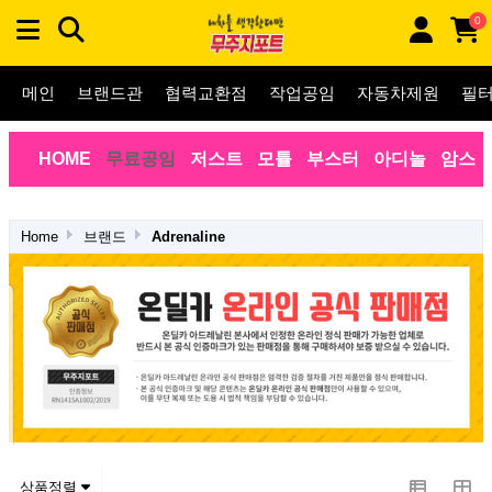
0
메인
브랜드관
협력교환점
작업공임
자동차제원
필
HOME
무료공임
저스트
모튤
부스터
아디놀
암스
Home
브랜드
Adrenaline
상품정렬