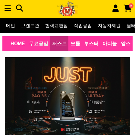
0
메인
브랜드관
협력교환점
작업공임
자동차제원
필
HOME
무료공임
저스트
모튤
부스터
아디놀
암스