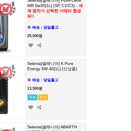
Selenia[셀레니아] PERFORM
WR 5w30[1L] (SP, C2/C3) -
세
계 명차가 선택한 이태리 합성
유!!
※ 배송 : 당일출고
25,000원
Selenia[셀레니아] K Pure
Energy 5W-40[1L] (신상품)
※ 배송 : 당일출고
13,500원
히트
추천
Selenia[셀레니아] ABARTH