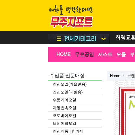
협력교
HOME
무료공임
저스트
모튤
부
수입품 전문매장
Home
브
엔진오일(가솔린용)
엔진오일(디젤용)
수동기어오일
자동변속오일
오토바이오일
브레이크오일
엔진계통 | 첨가제