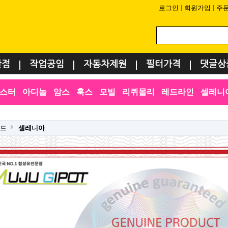
로그인
회원가입
주
환점
작업공임
자동차제원
필터가격
댓글상
스터
아디놀
암스
훅스
모빌
리퀴몰리
레드라인
셀레니
랜드
셀레니아