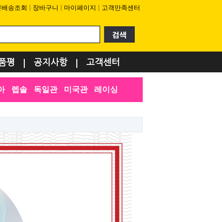
문배송조회
장바구니
마이페이지
고객만족센터
품평
공지사항
고객센터
아
렙솔
독일관
미국관
레이싱