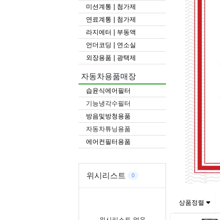
미션계통 | 첨가제
연료계통 | 첨가제
라지에터 | 부동액
언더코딩 | 연소실
외장용품 | 광택제
자동차용품매장
습윤식에어필터
기능냉각수필터
방음및방청용품
자동차튜닝용품
에어컨필터용품
위시리스트
0
상품정렬
위시리스트 없음