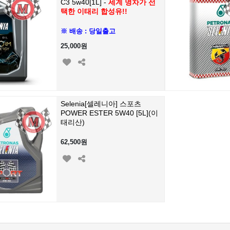
C3 5w40[1L] -
세계 명차가 선
택한 이태리 합성유!!
※ 배송 : 당일출고
25,000원
Selenia[셀레니아] 스포츠
POWER ESTER 5W40 [5L](이
태리산)
62,500원