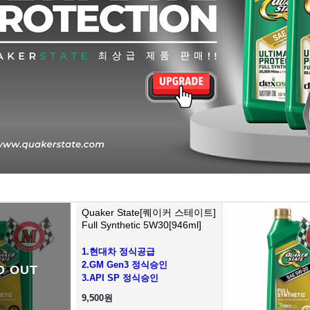
Quaker State[퀘이커 스테이트]
Full Synthetic 5W30[946ml]
1.현대차 정식공급
2.GM Gen3 정식승인
D OUT
3.API SP 정식승인
9,500원