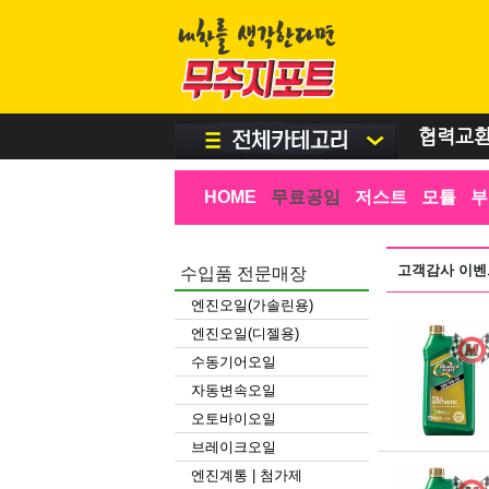
협력교
HOME
무료공임
저스트
모튤
부
고객감사 이벤
수입품 전문매장
엔진오일(가솔린용)
엔진오일(디젤용)
수동기어오일
자동변속오일
오토바이오일
브레이크오일
엔진계통 | 첨가제