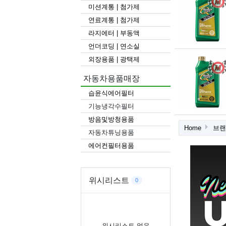
미션계통 | 첨가제
연료계통 | 첨가제
라지에터 | 부동액
언더코딩 | 연소실
외장용품 | 광택제
자동차용품매장
습윤식에어필터
기능냉각수필터
방음및방청용품
Home
브
자동차튜닝용품
에어컨필터용품
위시리스트
0
위시리스트 없음