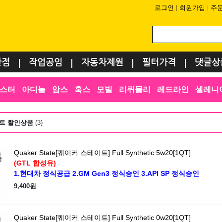
로그인
회원가입
주
환점
작업공임
자동차제원
필터가격
댓글상
스터
아디놀
암스
훅스
모빌
리퀴몰리
레드라인
셀레니
트 할인상품
(3)
Quaker State[퀘이커 스테이트] Full Synthetic 5w20[1QT]
(GTL 합성유)
1.현대차 정식공급 2.GM Gen3 정식승인 3.API SP 정식승인
9,400원
Quaker State[퀘이커 스테이트] Full Synthetic 0w20[1QT]