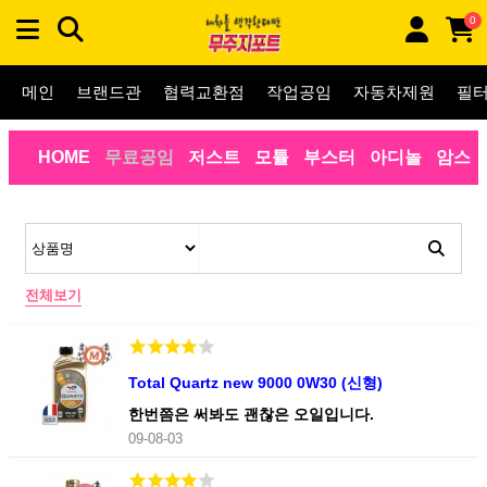
0
메인
브랜드관
협력교환점
작업공임
자동차제원
필
HOME
무료공임
저스트
모튤
부스터
아디놀
암스
전체보기
Total Quartz new 9000 0W30 (신형)
한번쯤은 써봐도 괜찮은 오일입니다.
09-08-03