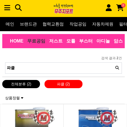
0
메인
브랜드관
협력교환점
작업공임
자동차제원
필
HOME
무료공임
저스트
모튤
부스터
아디놀
암스
검색 결과
2
건
전체분류
(2)
파클
(2)
상품정렬