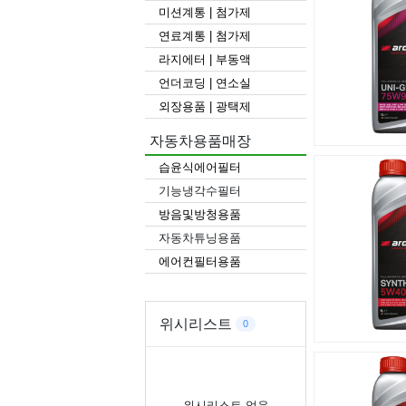
미션계통 | 첨가제
연료계통 | 첨가제
라지에터 | 부동액
언더코딩 | 연소실
외장용품 | 광택제
자동차용품매장
습윤식에어필터
기능냉각수필터
방음및방청용품
자동차튜닝용품
에어컨필터용품
위시리스트
0
위시리스트 없음