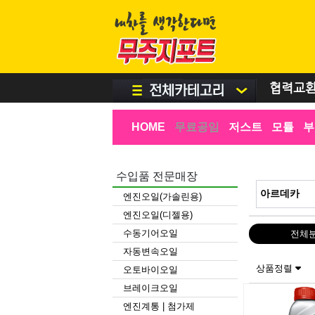
협력교
HOME
무료공임
저스트
모튤
부
수입품 전문매장
엔진오일(가솔린용)
엔진오일(디젤용)
수동기어오일
전체
자동변속오일
상품정렬
오토바이오일
브레이크오일
엔진계통 | 첨가제