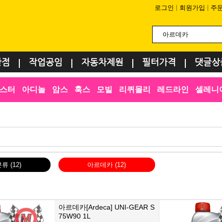
로그인
회원가입
주
환점
작업공임
자동차제원
필터가격
댓글상
스터
아디놀
암스
훅스
모빌
리퀴몰리
레드라인
셀레니
분류
(12)
아르데카
(12)
아르데카[Ardeca] UNI-GEAR S
75W90 1L