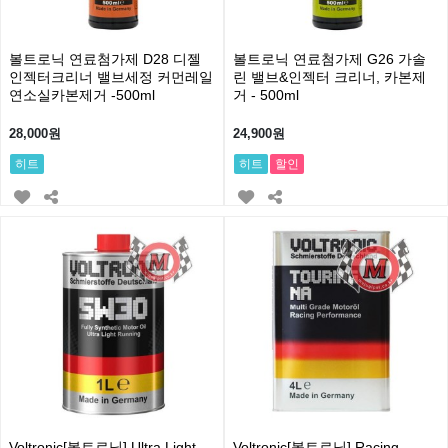
볼트로닉 연료첨가제 D28 디젤
볼트로닉 연료첨가제 G26 가솔
인젝터크리너 밸브세정 커먼레일
린 밸브&인젝터 크리너, 카본제
연소실카본제거 -500ml
거 - 500ml
28,000원
24,900원
히트
히트
할인
Voltronic[볼트로닉] Ultra Light
Voltronic[볼트로닉] Racing