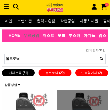
0
메인
브랜드관
협력교환점
작업공임
자동차제원
필
HOME
무료공임
저스트
모튤
부스터
아디놀
암스
검색 결과
31
건
전체분류
(31)
볼트로닉
(29)
연료첨가제
(2)
상품정렬