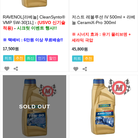
RAVENOL[라베놀] CleanSynto®
저스트 레볼루션 IV 500ml + 라베
VMP 5W-30[1L] -
(USVO 신기술
놀 CeramiX-Pro 300ml
적용)
-
시크릿 이벤트 행사!!
※ 시너지 효과 : 유기 몰리브덴 +
※ 택배비 : 6만원 이상 무료배송!!
세라믹 극압
17,500원
45,800원
히트
추천
최신
인기
할인
히트
추천
SOLD OUT