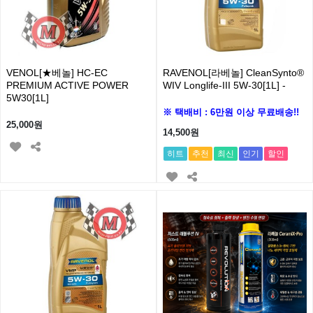
VENOL[★베놀] HC-EC
RAVENOL[라베놀] CleanSynto®
PREMIUM ACTIVE POWER
WIV Longlife-III 5W-30[1L] -
5W30[1L]
※ 택배비 : 6만원 이상 무료배송!!
25,000원
14,500원
히트
추천
최신
인기
할인