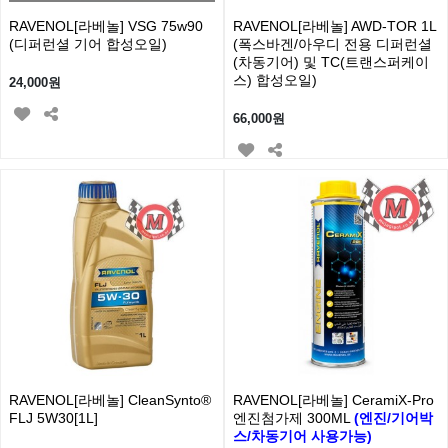
RAVENOL[라베놀] VSG 75w90
RAVENOL[라베놀] AWD-TOR 1L
(디퍼런셜 기어 합성오일)
(폭스바겐/아우디 전용 디퍼런셜
(차동기어) 및 TC(트랜스퍼케이
스) 합성오일)
24,000원
66,000원
RAVENOL[라베놀] CleanSynto®
RAVENOL[라베놀] CeramiX-Pro
FLJ 5W30[1L]
엔진첨가제 300ML
(엔진/기어박
스/차동기어 사용가능)