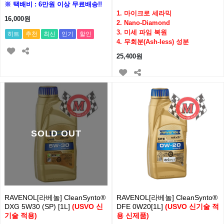
※ 택배비 : 6만원 이상 무료배송!!
1. 마이크로 세라믹
16,000원
2. Nano-Diamond
3. 미세 파임 복원
히트
추천
최신
인기
할인
4. 무회분(Ash-less) 성분
25,400원
SOLD OUT
RAVENOL[라베놀] CleanSynto®
RAVENOL[라베놀] CleanSynto®
DXG 5W30 (SP) [1L]
(USVO 신
DFE 0W20[1L]
(USVO 신기술 적
기술 적용)
용 신제품)