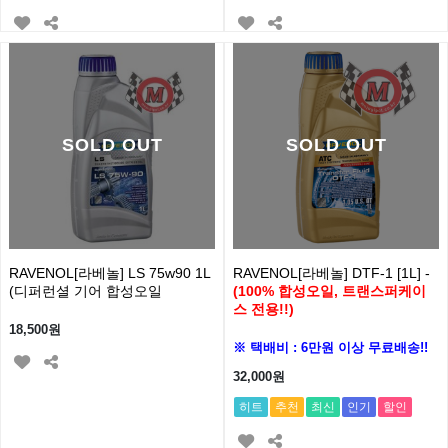
SOLD OUT
SOLD OUT
RAVENOL[라베놀] LS 75w90 1L
RAVENOL[라베놀] DTF-1 [1L] -
(디퍼런셜 기어 합성오일
(100% 합성오일, 트랜스퍼케이
스 전용!!)
18,500원
※ 택배비 : 6만원 이상 무료배송!!
32,000원
히트
추천
최신
인기
할인