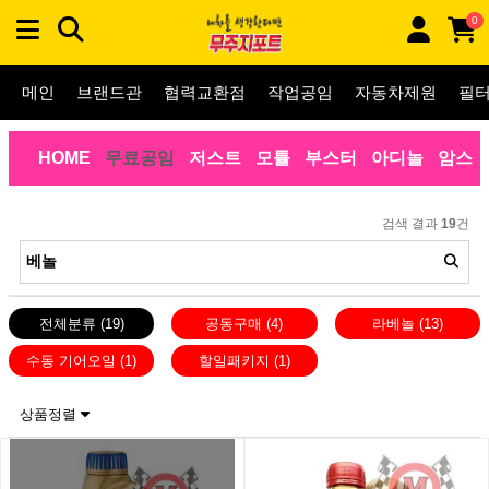
0
메인
브랜드관
협력교환점
작업공임
자동차제원
필
HOME
무료공임
저스트
모튤
부스터
아디놀
암스
검색 결과
19
건
전체분류
(19)
공동구매
(4)
라베놀
(13)
수동 기어오일
(1)
할일패키지
(1)
상품정렬