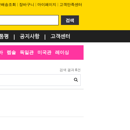
문배송조회
장바구니
마이페이지
고객만족센터
품평
공지사항
고객센터
아
렙솔
독일관
미국관
레이싱
검색 결과
0
건