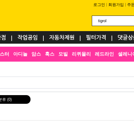
로그인
회원가입
주
환점
작업공임
자동차제원
필터가격
댓글상
스터
아디놀
암스
훅스
모빌
리퀴몰리
레드라인
셀레니
분류
(0)