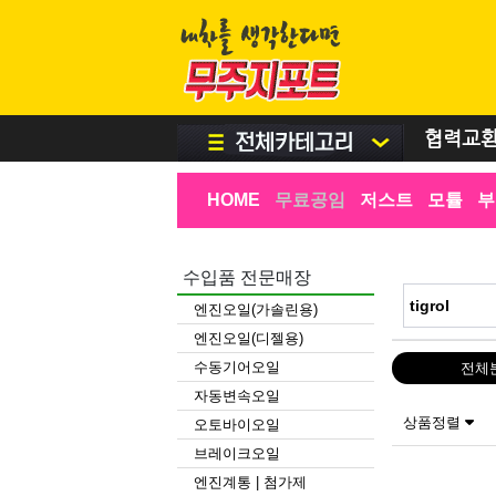
협력교
HOME
무료공임
저스트
모튤
부
수입품 전문매장
엔진오일(가솔린용)
엔진오일(디젤용)
수동기어오일
전체
자동변속오일
상품정렬
오토바이오일
브레이크오일
엔진계통 | 첨가제