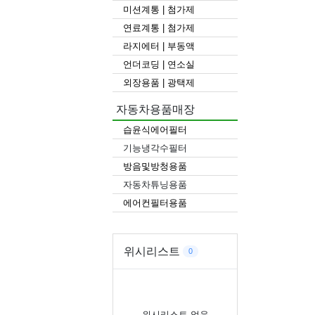
미션계통 | 첨가제
연료계통 | 첨가제
라지에터 | 부동액
언더코딩 | 연소실
외장용품 | 광택제
자동차용품매장
습윤식에어필터
기능냉각수필터
방음및방청용품
자동차튜닝용품
에어컨필터용품
위시리스트
0
위시리스트 없음