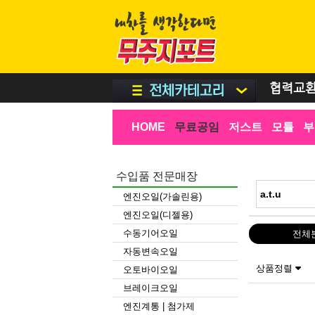
협력교
HOME
무료공임
저스트
모튤
부
수입품 전문매장
엔진오일(가솔린용)
엔진오일(디젤용)
수동기어오일
전체
자동변속오일
상품정렬
오토바이오일
브레이크오일
엔진계통 | 첨가제