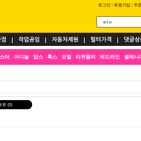
로그인
회원가입
주
환점
작업공임
자동차제원
필터가격
댓글상
스터
아디놀
암스
훅스
모빌
리퀴몰리
레드라인
셀레니
분류
(0)