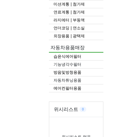
미션계통 | 첨가제
연료계통 | 첨가제
라지에터 | 부동액
언더코딩 | 연소실
외장용품 | 광택제
자동차용품매장
습윤식에어필터
기능냉각수필터
방음및방청용품
자동차튜닝용품
에어컨필터용품
위시리스트
0
위시리스트 없음