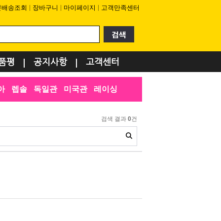
문배송조회
장바구니
마이페이지
고객만족센터
품평
공지사항
고객센터
아
렙솔
독일관
미국관
레이싱
검색 결과
0
건