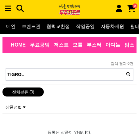
0
메인
브랜드관
협력교환점
작업공임
자동차제원
필
HOME
무료공임
저스트
모튤
부스터
아디놀
암스
검색 결과
0
건
전체분류
(0)
상품정렬
등록된 상품이 없습니다.