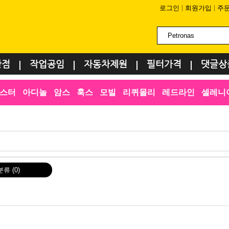
로그인
회원가입
주
환점
작업공임
자동차제원
필터가격
댓글상
스터
아디놀
암스
훅스
모빌
리퀴몰리
레드라인
셀레니
분류
(0)