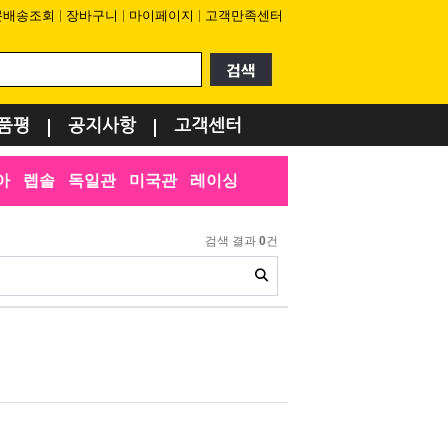
문배송조회
장바구니
마이페이지
고객만족센터
품평
공지사항
고객센터
아
렙솔
독일관
미국관
레이싱
검색 결과
0
건