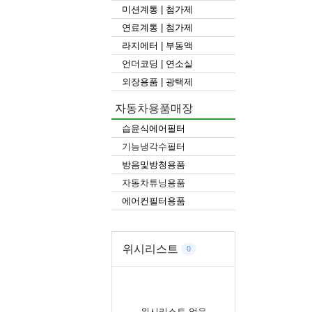
미션계통 | 첨가제
연료계통 | 첨가제
라지에터 | 부동액
언더코딩 | 연소실
외장용품 | 광택제
자동차용품매장
습윤식에어필터
기능냉각수필터
방음및방청용품
자동차튜닝용품
에어컨필터용품
위시리스트
0
위시리스트 없음