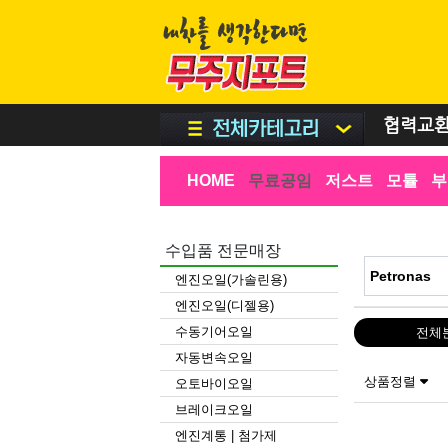
협력교
HOME
무료공임
저스트
모튤
부
수입품 전문매장
엔진오일(가솔린용)
엔진오일(디젤용)
수동기어오일
전체
자동변속오일
상품정렬
오토바이오일
브레이크오일
엔진계통 | 첨가제