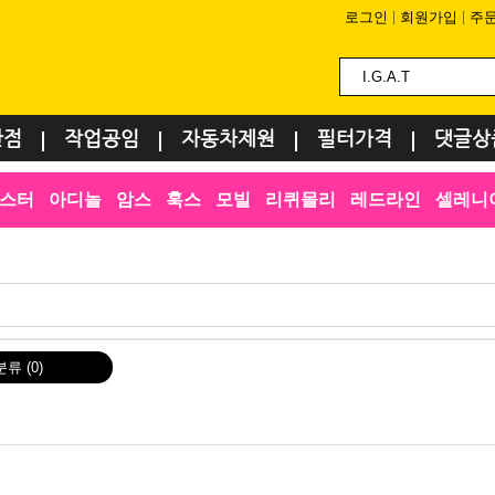
로그인
회원가입
주
환점
작업공임
자동차제원
필터가격
댓글상
스터
아디놀
암스
훅스
모빌
리퀴몰리
레드라인
셀레니
분류
(0)