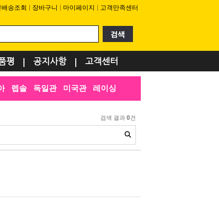
문배송조회
장바구니
마이페이지
고객만족센터
품평
공지사항
고객센터
아
렙솔
독일관
미국관
레이싱
검색 결과
0
건