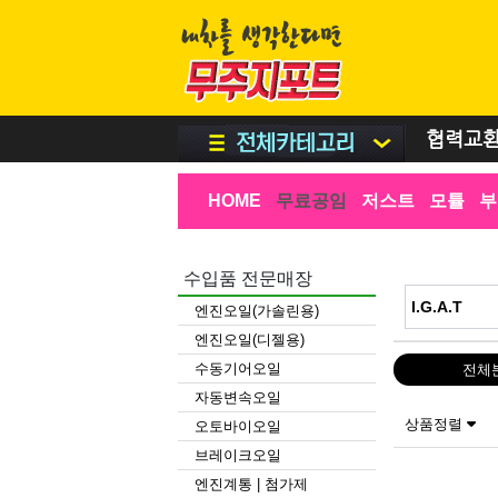
협력교
HOME
무료공임
저스트
모튤
부
수입품 전문매장
엔진오일(가솔린용)
엔진오일(디젤용)
수동기어오일
전체
자동변속오일
상품정렬
오토바이오일
브레이크오일
엔진계통 | 첨가제