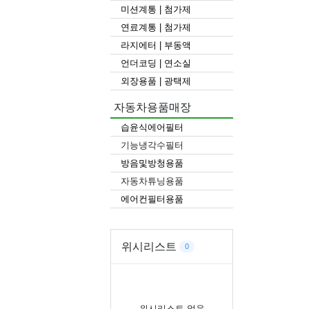
미션계통 | 첨가제
연료계통 | 첨가제
라지에터 | 부동액
언더코딩 | 연소실
외장용품 | 광택제
자동차용품매장
습윤식에어필터
기능냉각수필터
방음및방청용품
자동차튜닝용품
에어컨필터용품
위시리스트
0
위시리스트 없음