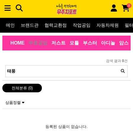
0
메인
브랜드관
협력교환점
작업공임
자동차제원
필
HOME
무료공임
저스트
모튤
부스터
아디놀
암스
검색 결과
0
건
전체분류
(0)
상품정렬
등록된 상품이 없습니다.