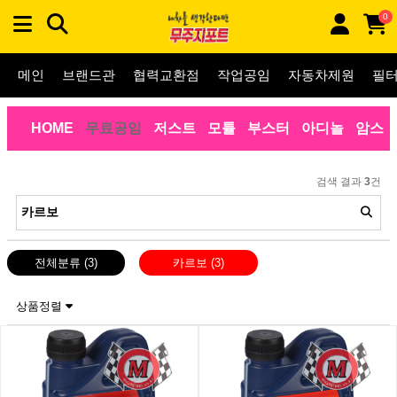
0
메인
브랜드관
협력교환점
작업공임
자동차제원
필
HOME
무료공임
저스트
모튤
부스터
아디놀
암스
검색 결과
3
건
전체분류
(3)
카르보
(3)
상품정렬