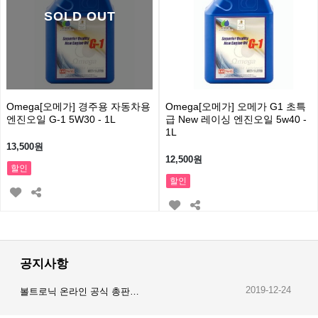
SOLD OUT
Omega[오메가] 경주용 자동차용
Omega[오메가] 오메가 G1 초특
엔진오일 G-1 5W30 - 1L
급 New 레이싱 엔진오일 5w40 -
1L
13,500원
12,500원
할인
할인
공지사항
2019-12-24
볼트로닉 온라인 공식 총판…