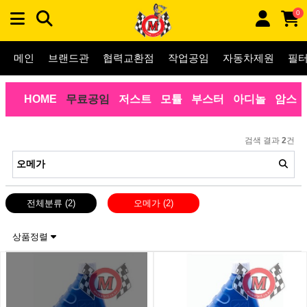
0
메인
브랜드관
협력교환점
작업공임
자동차제원
필
HOME
무료공임
저스트
모튤
부스터
아디놀
암스
검색 결과
2
건
전체분류
(2)
오메가
(2)
상품정렬