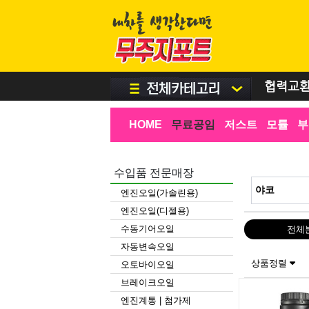
협력교
HOME
무료공임
저스트
모튤
부
수입품 전문매장
엔진오일(가솔린용)
엔진오일(디젤용)
수동기어오일
전체
자동변속오일
상품정렬
오토바이오일
브레이크오일
엔진계통 | 첨가제