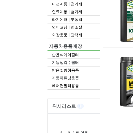
미션계통 | 첨가제
연료계통 | 첨가제
라지에터 | 부동액
언더코딩 | 연소실
외장용품 | 광택제
자동차용품매장
습윤식에어필터
기능냉각수필터
방음및방청용품
자동차튜닝용품
에어컨필터용품
위시리스트
0
위시리스트 없음