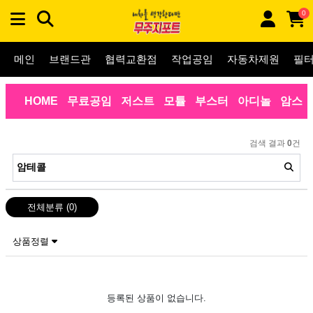
0
메인
브랜드관
협력교환점
작업공임
자동차제원
필
HOME
무료공임
저스트
모튤
부스터
아디놀
암스
검색 결과
0
건
전체분류
(0)
상품정렬
등록된 상품이 없습니다.