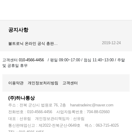
공지사항
2019-12-28
2019-12-24
암스오일 온라인 공식 총판…
볼트로닉 온라인 공식 총판…
2019-12-23
오이스트 온라인 공식 총판…
고객센터
010-4566-4456
/ 평일 09:00~17:00 / 점심 11:40~13:00 / 주말
및 공휴일 휴무
이용약관
개인정보처리방침
고객센터
(주)하나통상
주소 : 전북 군산시 법원로 76, 2층
hanatradeinc@naver.com
전화번호 : 010-4566-4456
사업자등록번호 : 704-88-02660
대표 : 선유림
개인정보관리책임자 : 선유림
통신판매업신고 : 제2022-전북군산-0649호
팩스 : 063-715-4025