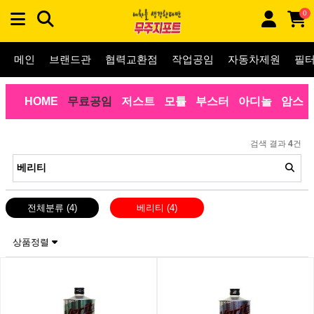
0
메인
브랜드관
협력교환점
작업공임
자동차제원
필
HOME
무료공임
저스트
모튤
부스터
아디놀
암스
검색 결과
4
건
전체분류
(4)
베리티
(4)
상품정렬