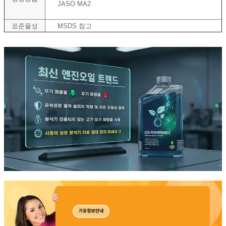
JASO MA2
표준물성
MSDS 참고