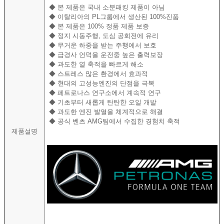
◆
본 제품은 국내 소분패킹 제품이 아님
◆
이탈리아의 PL그룹에서 생산된 100%진품
◆
본 제품은 100% 정품 제품 보증
◆
정지 시동주행, 도심 공회전에 유리
◆
무거운 하중을 받는 주행에서 보호
◆
급경사 언덕을 운전중 높은 출력보장
◆
과도한 열 축적을 빠르게 해소
◆
스트레스 많은 환경에서 효과적
◆
현대의 고성능엔진의 단점을 극복
◆
페트로나스 연구소에서 계속적 연구
◆
기초부터 새롭게 탄탄한 오일 개발
◆
과도한 엔진 발열을 체계적으로 해결
◆
공식 벤츠 AMG팀에서 수집한 경험치 축적
제품설명