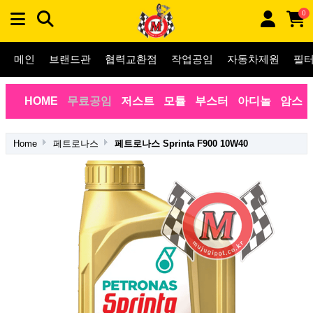
0
메인
브랜드관
협력교환점
작업공임
자동차제원
필
HOME
무료공임
저스트
모튤
부스터
아디놀
암스
Home
페트로나스
페트로나스 Sprinta F900 10W40