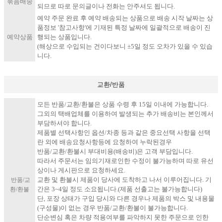
묶음배송
되므로 따로 문의글이나 전화는 안주셔도 됩니다.
​예​약 주문 완료 후 예약 배송되는 상품으로 배송 시작 날짜는 상
품정보 '참고사항'에 기재된 특정 날짜에 일괄적으로 배송이 진
예약상품
행되는 상품입니다.
(해상으로 수입되는 건이다보니 ±5일 정도 오차가 있을 수 있습
니다.
교환/반품
모든 반품/교환/환불은 상품 수령 후 15일 이내에 가능합니다.
그외의 택배업체를 이용하여 발생되는 추가 배송비는 본인께서
부담하셔야 합니다.
제품별 선택사항인 옵션/차종 등과 같은 중요선택 사항을 선택
란 외에 배송요청사항등에 요청하여 누락된경우
반품/교환/환불시 부대비용(배송비)은 고객 부담입니다.
따라서 주문서는 임의기재로인한 수정이 불가능하며 따로 유선
상이나 게시판으로 요청하세요.
교환 및 환불시 제품이 당사에 도착하고 나서 이루어집니다. 기
반품/교
간은 3~4일 정도 소요됩니다.(제품 선출고는 불가능합니다)
환/환불
단, 포장 상태가 구입 당시와 다른 경우나 제품의 박스 및 내용물
(구성물)이 없는 경우 반품/교환/환불이 불가능합니다.
단순변심 혹은 차량 적용여부를 파악하지 못한 주문으로 인한