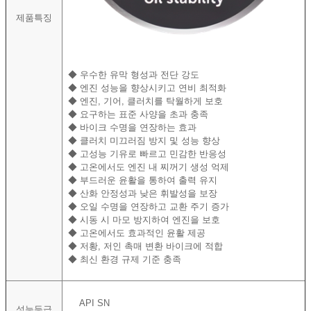
제품특징
◆
우수한 유막 형성과 전단 강도
◆
엔진 성능을 향상시키고 연비 최적화
◆
엔진, 기어, 클러치를 탁월하게 보호
◆
요구하는 표준 사양을 초과 충족
◆
바이크 수명을 연장하는 효과
◆
클러치 미끄러짐 방지 및 성능 향상
◆
고성능 기유로 빠르고 민감한 반응성
◆
고온에서도 엔진 내 찌꺼기 생성 억제
◆
부드러운 윤활을 통하여 출력 유지
◆
산화 안정성과 낮은 휘발성을 보장
◆
오일 수명을 연장하고 교환 주기 증가
◆
시동 시 마모 방지하여 엔진을 보호
◆
고온에서도 효과적인 윤활 제공
◆
저황, 저인 촉매 변환 바이크에 적합
◆
최신 환경 규제 기준 충족
API SN
성능등급