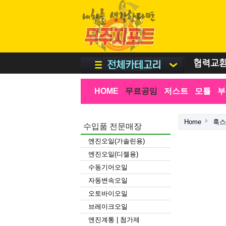
협력교
HOME
무료공임
저스트
모튤
부
Home
훅
수입품 전문매장
엔진오일(가솔린용)
엔진오일(디젤용)
수동기어오일
자동변속오일
오토바이오일
브레이크오일
엔진계통 | 첨가제