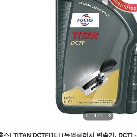
1
/
1
훅스] TITAN DCTF[1L] (듀얼클러치 변속기, DCT) 