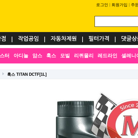
로그인
회원가입
주
환점
작업공임
자동차제원
필터가격
댓글상
스터
아디놀
암스
훅스
모빌
리퀴몰리
레드라인
셀레니
스
훅스 TITAN DCTF[1L]