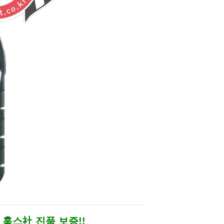
-
훅스社 진품 보증!!