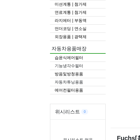
미션계통 | 첨가제
연료계통 | 첨가제
라지에터 | 부동액
언더코딩 | 연소실
외장용품 | 광택제
자동차용품매장
습윤식에어필터
기능냉각수필터
방음및방청용품
자동차튜닝용품
에어컨필터용품
위시리스트
0
Fuchs[
위시리스트 없음