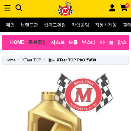
0
메인
브랜드관
협력교환점
작업공임
자동차제원
필
HOME
무료공임
저스트
모튤
부스터
아디놀
암스
Home
XTeer TOP
현대 XTeer TOP PAO 5W30