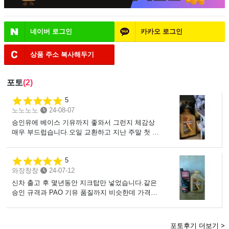
네이버
로그인
카카오
로그인
상품 주소
복사해두기
포토
(2)
5
노노노노
24-08-07
승인유에 베이스 기유까지 좋와서 그런지 체감상
매우 부드럽습니다.오일 교환하고 지난 주말 첫 장
거리 뛰었을때 연비도 괜찮았고무엇보다도 저렴해
서 가격 대비 품질, 성능, 주행성 모두 최곱니다.믿
5
고 사용하는 오일 판매만 계속 된다면 SUV 폐차할
와장창창
24-07-12
때까지 가겠습니다.
신차 출고 후 몇년동안 지크탑만 넣었습니다.같은
승인 규격과 PAO 기유 품질까지 비슷한데 가격이
저렴해서 바꿨는데결과는 매우 만족 스럽습니다.가
격 착하고 품질좋고 지크탑 못지않게 정숙하고 연
비는 더 잘나오네요. 탑이라는 이름이 아깝지 않을
포토후기 더보기 >