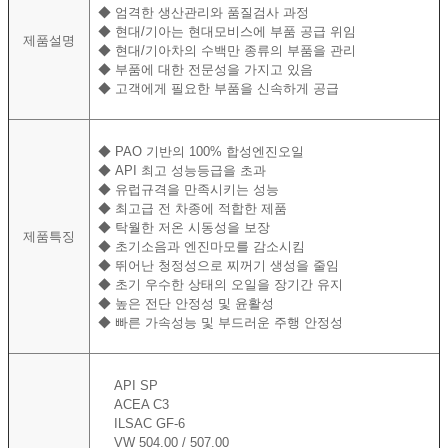
◆
엄격한 생산관리와 품질검사 과정
◆
현대/기아는 현대모비스에 부품 공급 위임
제품설명
◆
현대/기아차의 수백만 종류의 부품을 관리
◆
부품에 대한 전문성을 가지고 있음
◆
고객에게 필요한 부품을 신속하게 공급
◆
PAO 기반의 100% 합성엔진오일
◆
API 최고 성능등급을 초과
◆
유럽규격을 만족시키는 성능
◆
최고급 전 차종에 적합한 제품
◆
탁월한 저온 시동성을 보장
제품특징
◆
초기소음과 엔진마모를 감소시킴
◆
뛰어난 청정성으로 찌꺼기 생성을 줄임
◆
초기 우수한 상태의 오일을 장기간 유지
◆
높은 전단 안정성 및 윤활성
◆
빠른 가속성능 및 부드러운 주행 안정성
API SP
ACEA C3
ILSAC GF-6
VW 504.00 / 507.00