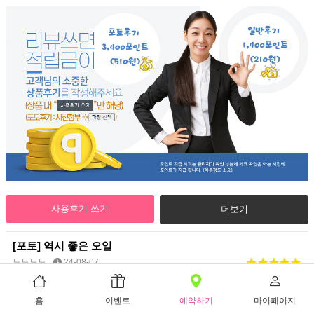
사용후기 쓰기
더보기
[포토]
역시 좋은 오일
노노노노
24-08-07
[포토]
좋와요... 굿굿굿....
홈
이벤트
예약하기
마이페이지
와장창창
24-07-12