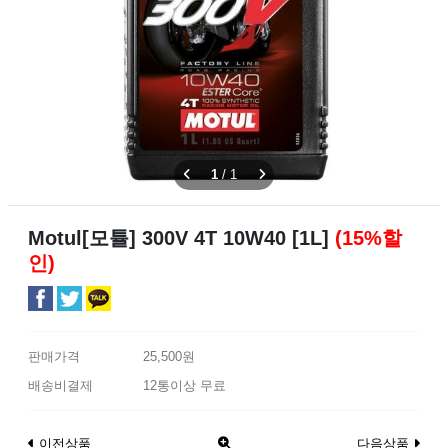
1
/
1
Motul[모튤] 300V 4T 10W40 [1L]
(15%할
인)
판매가격
25,500원
배송비결제
12통이상 무료
이전상품
다음상품