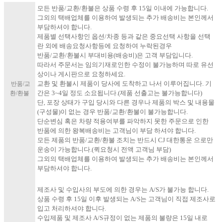
모든 반품/교환/환불은 상품 수령 후 15일 이내에 가능합니다.
그외의 택배업체를 이용하여 발생되는 추가 배송비는 본인께서
부담하셔야 합니다.
제품별 선택사항인 옵션/차종 등과 같은 중요선택 사항을 선택
란 외에 배송요청사항등에 요청하여 누락된경우
반품/교환/환불시 부대비용(배송비)은 고객 부담입니다.
따라서 주문서는 임의기재로인한 수정이 불가능하며 따로 유선
상이나 게시판으로 요청하세요.
교환 및 환불시 제품이 당사에 도착하고 나서 이루어집니다. 기
반품/교
간은 3~4일 정도 소요됩니다.(제품 선출고는 불가능합니다)
환/환불
단, 포장 상태가 구입 당시와 다른 경우나 제품의 박스 및 내용물
(구성물)이 없는 경우 반품/교환/환불이 불가능합니다.
단순변심 혹은 차량 적용여부를 파악하지 못한 주문으로 인한
반품에 의한 왕복배송비는 고객님이 부담 하셔야 합니다.
모든 제품의 반품/교환/환불 조치는 반드시 CJ 대한통운 으로만
운송이 가능합니다.(퀵요청시 전액 고객님 부담)
그외의 택배업체를 이용하여 발생되는 추가 배송비는 본인께서
부담하셔야 합니다.​
제조사 및 수입사의 부도에 의한 경우는 A/S가 불가능 합니다.
상품 수령 후 15일 이후 발생되는 A/S는 고객님이 직접 제조사로
입고 처리하셔야 합니다.
수입제품 및 제조사 A/S규정이 없는 제품의 불량은 15일 내로