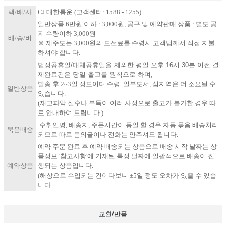
택/배/사
C​J 대한통운 (고객센터: 1588 - 1255)
일반상품 6만원 이하 : 3,000원, 공구 및 예약판매 상품 : 별도 공
지 수량이하 3,000원
배/송/비
※ 제주도는 3,000원의 도선료를 수령시 고객님께서 직접 지불
하셔야 합니다.
법정공휴일/대체공휴일을 제외한 평일 오후 16시 30분 이전 결
제완료건은 당일 출고를 원칙으로 하며,
발송 후 2~3일 정도이며 수령. 일부도서, 섬지역은 더 소요될 수
일반상품
있습니다.
(재고파악 실수나 부득이 여러 사정으로 출고가 불가한 경우 따
로 안내하여 드립니다 )
​수취인명, 배송지, 주문시간이 동일 할 경우 자동 묶음 배송처리
묶음배송
되므로 따로 문의글이나 전화는 안주셔도 됩니다.
​예​약 주문 완료 후 예약 배송되는 상품으로 배송 시작 날짜는 상
품정보 '참고사항'에 기재된 특정 날짜에 일괄적으로 배송이 진
예약상품
행되는 상품입니다.
(해상으로 수입되는 건이다보니 ±5일 정도 오차가 있을 수 있습
니다.
교환/반품