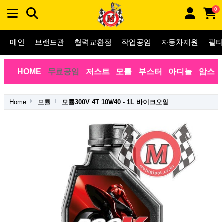
0
메인
브랜드관
협력교환점
작업공임
자동차제원
필
HOME
무료공임
저스트
모튤
부스터
아디놀
암스
Home
모튤
모튤300V 4T 10W40 - 1L 바이크오일