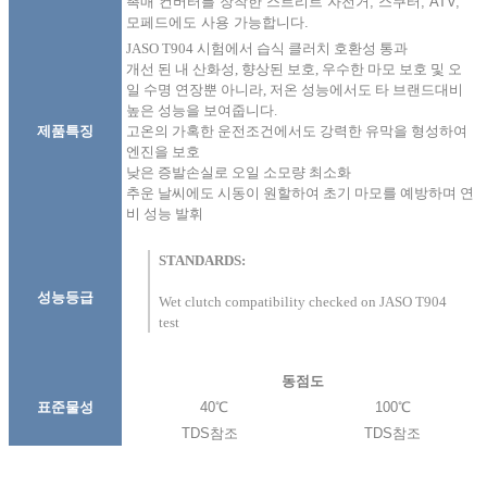
촉매 컨버터를 장착한 스트리트 자전거, 스쿠터, ATV,
모페드에도 사용 가능합니다.
JASO T904 시험에서 습식 클러치 호환성 통과
개선 된 내 산화성, 향상된 보호, 우수한 마모 보호 및 오
일 수명 연장뿐 아니라, 저온 성능에서도 타 브랜드대비
높은 성능을 보여줍니다.
제품특징
고온의 가혹한 운전조건에서도 강력한 유막을 형성하여
엔진을 보호
낮은 증발손실로 오일 소모량 최소화
추운 날씨에도 시동이 원할하여 초기 마모를 예방하며 연
비 성능 발휘
STANDARDS:
성능등급
Wet clutch compatibility checked on JASO T904
test
동점도
표준물성
40℃
100℃
TDS참조
TDS참조