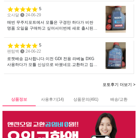
이 큰편인데 순정, 지크탑 모두 별로였는데이번에
기를 쓰는 지금 약 4,600km 주행한 상태입니다.냉
구매한 모튤 엔젠 오일은 확실히 정숙하네요.초반
5
간 시동시 부드럽고 예열이 되어서 엔진이 적정 온
주행시에도 가볍고 부드럽게 나가는게 느껴집니다.
오사달
24-06-29
도에 이르렀을때 주행 질감은 환상적입니다.현재
신호 대기중이다 출발 할때면 그 체감이 확 옵니다.
시점까지는 교체 했을 때처럼 부드러운 질감을 계
매번 무주지포트에서 모튤은 구경만 하다가 비싼
이로 인해 놀라서 의도치 않게 엑셀에서 발은 떼는
속 유지해주고 있는데만약에 7,000Km 시점까지도
명품 오일을 구매하고 싶어서이번에 새로 출시된걸
일이 발생하는 단점이 있네요 ㅎ하브 차량이라면
현재 느낌이 유지가 된다면 레전드 오일이 될것 같
보고 NGEN 오일을 덥석 구매했습니다.니로 하이
무조건 추천하고 싶습니다.
습니다.
브리드라서 20점도를 구매하고 싶었지만 입고 전
5
으로 나와서 30점도로 구매해서 일주일 정도 주행
팬텀백
24-06-22
한 상태인데 진짜 만족스럽습니다.0w 점도인데도
진동 억제가 우수한것 같고 미끄러지듯 나가는 느
로켓배송 감사합니다.이전 GDI 전용 라베놀 DXG
낌도 넘 좋네요.모든 면에서 훌륭한 느낌이에요.다
사용하다가 모튤 신상으로 바꿨네요.교환하고 집까
음에 또 구매하겠습니다.
지 오는데 총 3시간 30분이나 걸렸네요.교환하는데
는 다행히 사림이 없어서 50분만에 교환 했는데이
놈 어떤 오일인지 느껴보고 싶어서 2시간 넘게 좀
포토후기 더보기 >
밟고 다녀봤습니다.주저리 주저리 쓰기 귀찮아서
표로 대신합니다. 연비 DXG NGEN 운행짧아
상품정보
사용후기
(14)
상품문의
(491)
배송/교환
측정 無 소음 DXG NGEN 승차감 DXG
NGEN 가속감 DXG NGEN 후빨(?) DXG
NGEN