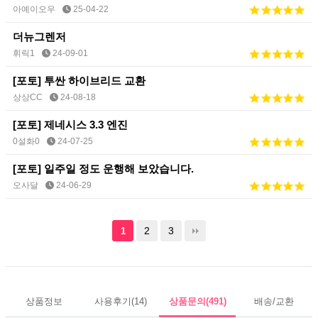
아예이오우
25-04-22
더뉴그렌저
휘릭1
24-09-01
[포토]
투싼 하이브리드 교환
상상CC
24-08-18
[포토]
제네시스 3.3 엔진
0설화0
24-07-25
[포토]
일주일 정도 운행해 보았습니다.
오사달
24-06-29
2
3
1
상품정보
사용후기
(14)
상품문의
(491)
배송/교환