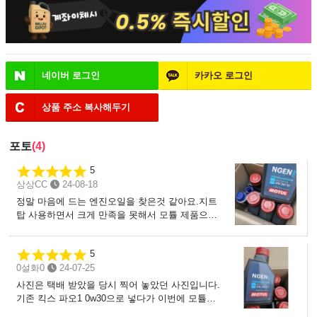
네이버
로그인
카카오
로그인
상품 주소
복사해두기
포토
(4)
5
상상CC
24-08-18
정말 마음에 드는 엔진오일을 찾은것 같아요.지트
탑 사용하면서 크게 만족을 못해서 모튤 제품으로
바꿨는데 좋네요.어느 순간부터 지크탑은 PAO 함
량은 많이 줄고 가격은 많이 올라서 ㅠㅠ비슷한 가
5
격이면 조금더 비싸더라도 모튤로 사용해보고 싶었
0설화0
24-07-25
습니다.간단하게 비교해 보자면 지크탑은 일단 초
반에 좀 묵직한 (무거운) 느낌이고고속에서는 부드
사진은 택배 받았을 당시 찍어 놓았던 사진입니다.
러운 맛은 있지만 고속에서 힘있게 밀어주는 맛은
기존 킥스 파오1 0w30으로 넣다가 이번에 모튤
없었습니다.1.6 터보 차량이다 보니 냉간시 엔진음
NGEN 0w30으로 교환한 상태며오일 교체 후 이 후