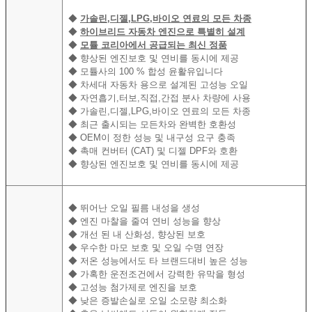
◆
가솔린,디젤,LPG,바이오 연료의 모든 차종
◆
하이브리드 자동차 엔진으로 특별히 설계
​
◆
모튤 코리아에서 공급되는 최신 정품
◆
향상된 엔진보호 및 연비를 동시에 제공
◆
모튤사의 100 % 합성 윤활유입니다
◆
차세대 자동차 용으로 설계된 고성능 오일
◆
자연흡기,터보,직접,간접 분사 차량에 사용
◆
가솔린,디젤,LPG,바이오 연료의 모든 차종
◆
최근 출시되는 모든차와 완벽한 호환성
◆
OEM이 정한 성능 및 내구성 요구 충족
◆
촉매 컨버터 (CAT) 및 디젤 DPF와 호환
◆
향상된 엔진보호 및 연비를 동시에 제공
◆
뛰어난 오일 필름 내성을 생성
◆
엔진 마찰을 줄여 연비 성능을 향상
◆
개선 된 내 산화성, 향상된 보호
◆
우수한 마모 보호 및 오일 수명 연장
◆
저온 성능에서도 타 브랜드대비 높은 성능
​
◆
가혹한 운전조건에서 강력한 유막을 형성
◆
고성능 첨가제로 엔진을 보호
◆
낮은 증발손실로 오일 소모량 최소화