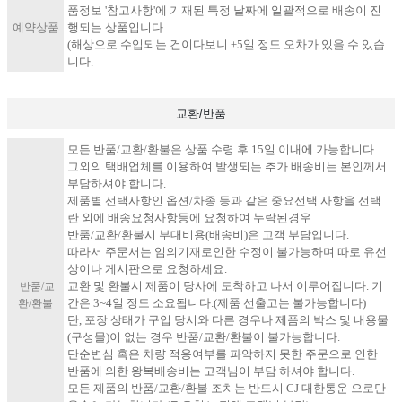
품정보 '참고사항'에 기재된 특정 날짜에 일괄적으로 배송이 진
예약상품
행되는 상품입니다.
(해상으로 수입되는 건이다보니 ±5일 정도 오차가 있을 수 있습
니다.
교환/반품
모든 반품/교환/환불은 상품 수령 후 15일 이내에 가능합니다.
그외의 택배업체를 이용하여 발생되는 추가 배송비는 본인께서
부담하셔야 합니다.
제품별 선택사항인 옵션/차종 등과 같은 중요선택 사항을 선택
란 외에 배송요청사항등에 요청하여 누락된경우
반품/교환/환불시 부대비용(배송비)은 고객 부담입니다.
따라서 주문서는 임의기재로인한 수정이 불가능하며 따로 유선
상이나 게시판으로 요청하세요.
교환 및 환불시 제품이 당사에 도착하고 나서 이루어집니다. 기
반품/교
간은 3~4일 정도 소요됩니다.(제품 선출고는 불가능합니다)
환/환불
단, 포장 상태가 구입 당시와 다른 경우나 제품의 박스 및 내용물
(구성물)이 없는 경우 반품/교환/환불이 불가능합니다.
단순변심 혹은 차량 적용여부를 파악하지 못한 주문으로 인한
반품에 의한 왕복배송비는 고객님이 부담 하셔야 합니다.
모든 제품의 반품/교환/환불 조치는 반드시 CJ 대한통운 으로만