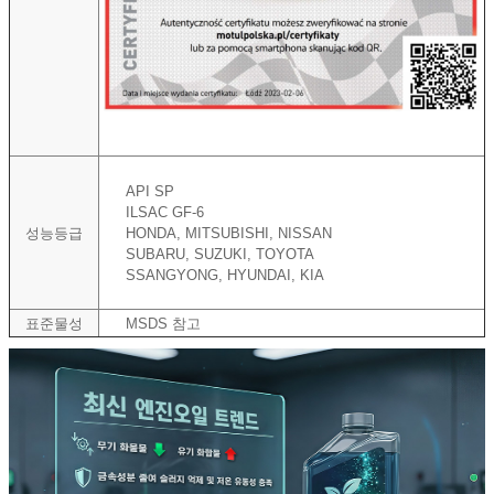
API SP
ILSAC GF-6
성능등급
HONDA, MITSUBISHI, NISSAN
SUBARU, SUZUKI, TOYOTA
SSANGYONG, HYUNDAI, KIA
표준물성
MSDS 참고