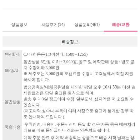
상품정보
사용후기
(14)
상품문의
(491)
배송/교환
배송정보
택/배/사
C​J 대한통운 (고객센터: 1588 - 1255)
일반상품 6만원 이하 : 3,000원, 공구 및 예약판매 상품 : 별도 공
지 수량이하 3,000원
배/송/비
※ 제주도는 3,000원의 도선료를 수령시 고객님께서 직접 지불
하셔야 합니다.
법정공휴일/대체공휴일을 제외한 평일 오후 16시 30분 이전 결
제완료건은 당일 출고를 원칙으로 하며,
발송 후 2~3일 정도이며 수령. 일부도서, 섬지역은 더 소요될 수
일반상품
있습니다.
(재고파악 실수나 부득이 여러 사정으로 출고가 불가한 경우 따
로 안내하여 드립니다 )
​수취인명, 배송지, 주문시간이 동일 할 경우 자동 묶음 배송처리
묶음배송
되므로 따로 문의글이나 전화는 안주셔도 됩니다.
​예​약 주문 완료 후 예약 배송되는 상품으로 배송 시작 날짜는 상