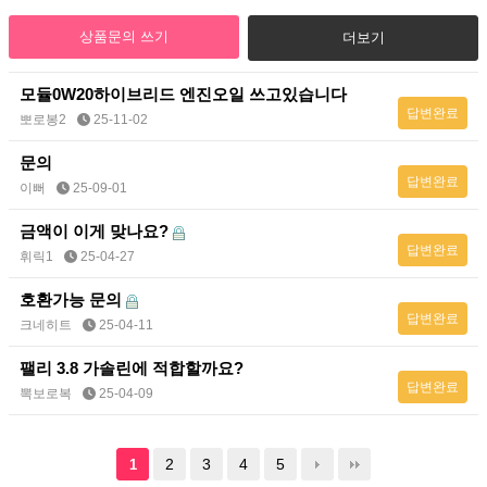
상품문의 쓰기
더보기
모듈0W20하이브리드 엔진오일 쓰고있습니다
답변완료
뽀로봉2
25-11-02
문의
답변완료
이뻐
25-09-01
금액이 이게 맞나요?
답변완료
휘릭1
25-04-27
호환가능 문의
답변완료
크네히트
25-04-11
팰리 3.8 가솔린에 적합할까요?
답변완료
뽁보로복
25-04-09
2
3
4
5
1