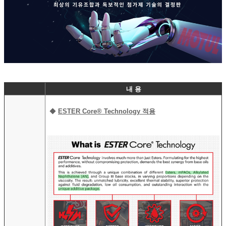
내 용
◆
ESTER Core® Technology 적용