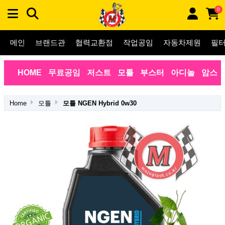
0
메인
브랜드관
협력교환점
작업공임
자동차제원
필
HOME
무료공임
저스트
모튤
부스터
아디놀
암스
Home
모튤
모튤 NGEN Hybrid 0w30