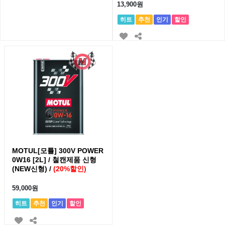
13,900원
히트
추천
인기
할인
MOTUL[모튤] 300V POWER
0W16 [2L] / 철캔제품 신형
(NEW신형) /
(20%할인)
59,000원
히트
추천
인기
할인