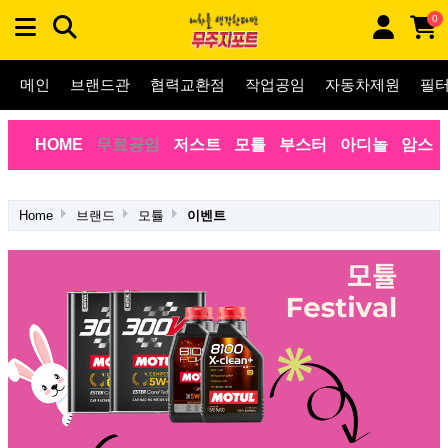
0
메인
브랜드관
협력교환점
작업공임
자동차제원
필
HOME
무료공임
저스트
모튤
부스터
아디놀
암스
Home
브랜드
모튤
이벤트