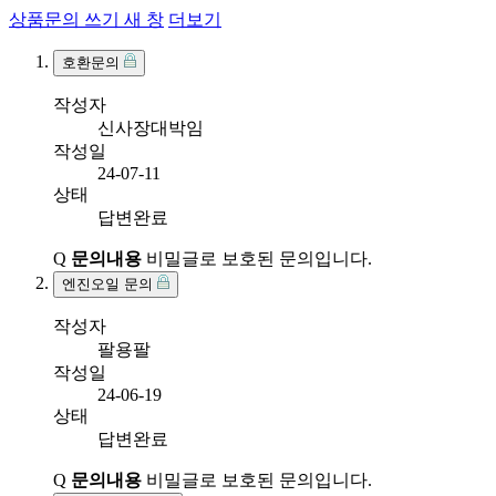
상품문의 쓰기
새 창
더보기
호환문의
작성자
신사장대박임
작성일
24-07-11
상태
답변완료
Q
문의내용
비밀글로 보호된 문의입니다.
엔진오일 문의
작성자
팔용팔
작성일
24-06-19
상태
답변완료
Q
문의내용
비밀글로 보호된 문의입니다.