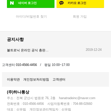
네이버
로그인
카카오
로그인
아이디/비밀번호 찾기
회원 가입
공지사항
2019-12-24
볼트로닉 온라인 공식 총판…
2019-12-23
오이스트 온라인 공식 총판…
고객센터
010-4566-4456
/ 평일 10:00~17:00
2019-12-28
암스오일 온라인 공식 총판…
이용약관
개인정보처리방침
고객센터
(주)하나통상
주소 : 전북 군산시 법원로 76, 2층
hanatradeinc@naver.com
전화번호 : 010-4566-4456
사업자등록번호 : 704-88-02660
대표 : 선유림
개인정보관리책임자 : 선유림