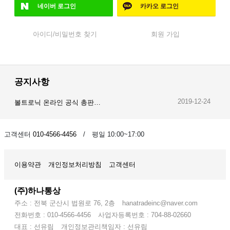
네이버
로그인
카카오
로그인
아이디/비밀번호 찾기
회원 가입
공지사항
2019-12-24
볼트로닉 온라인 공식 총판…
2019-12-23
오이스트 온라인 공식 총판…
고객센터
010-4566-4456
/ 평일 10:00~17:00
2019-12-28
암스오일 온라인 공식 총판…
이용약관
개인정보처리방침
고객센터
(주)하나통상
주소 : 전북 군산시 법원로 76, 2층
hanatradeinc@naver.com
전화번호 : 010-4566-4456
사업자등록번호 : 704-88-02660
대표 : 선유림
개인정보관리책임자 : 선유림